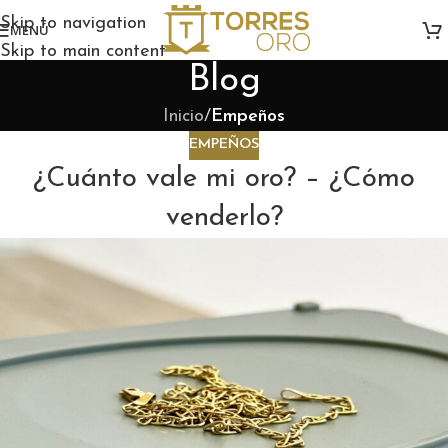
Skip to navigation
MENÚ
Skip to main content
Blog
Inicio
/
Empeños
EMPEÑOS
¿Cuánto vale mi oro? – ¿Cómo
venderlo?