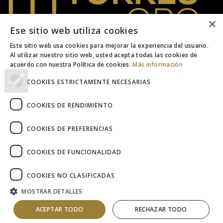
×
Ese sitio web utiliza cookies
Este sitio web usa cookies para mejorar la experiencia del usuario.
Joyeros desde 1956. Expertos en Oro
Al utilizar nuestro sitio web, usted acepta todas las cookies de
acuerdo con nuestra Política de cookies.
Más información
Teléfono: 951 154 923
COOKIES ESTRICTAMENTE NECESARIAS
Email: info@torres-oro.com
COOKIES DE RENDIMIENTO
SERVICIOS
COOKIES DE PREFERENCIAS
INFORMACIÓN
© 2026 Torres ORO
COOKIES DE FUNCIONALIDAD
Compra de Oro - Empeños de Joyas - Oro y Plata de
Inversión
COOKIES NO CLASIFICADAS
MOSTRAR DETALLES
ACEPTAR TODO
RECHAZAR TODO
Tienda
Carrito
Mi cuenta