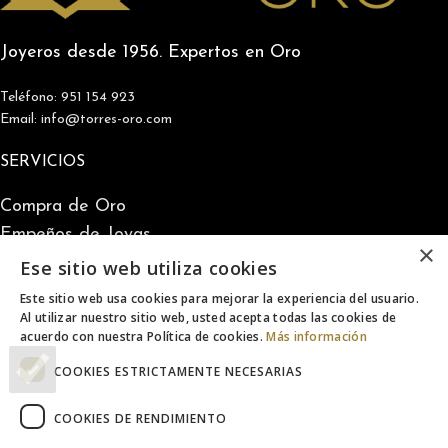
Joyeros desde 1956. Expertos en Oro
Teléfono: 951 154 923
Email: info@torres-oro.com
SERVICIOS
Compra de Oro
Empeños de Joyas
×
Lingotes de Oro
Ese sitio web utiliza cookies
Monedas de Oro
Este sitio web usa cookies para mejorar la experiencia del usuario.
Lingotes de Plata
Al utilizar nuestro sitio web, usted acepta todas las cookies de
acuerdo con nuestra Política de cookies.
Más información
Monedas de Plata
COOKIES ESTRICTAMENTE NECESARIAS
INFORMACIÓN
COOKIES DE RENDIMIENTO
Nosotros