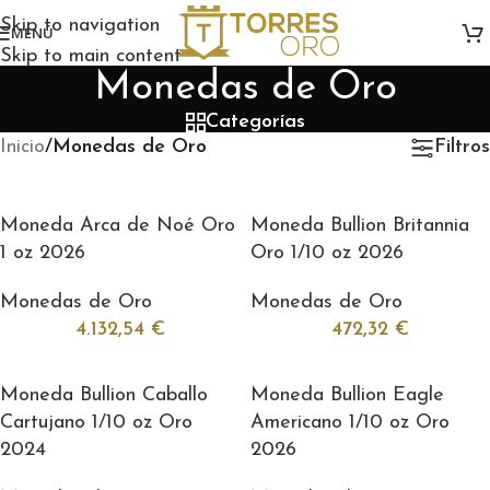
Skip to navigation
MENÚ
Skip to main content
Monedas de Oro
Categorías
Inicio
/
Monedas de Oro
Filtros
Moneda Arca de Noé Oro
Moneda Bullion Britannia
1 oz 2026
Oro 1/10 oz 2026
Monedas de Oro
Monedas de Oro
4.132,54
€
472,32
€
Moneda Bullion Caballo
Moneda Bullion Eagle
Cartujano 1/10 oz Oro
Americano 1/10 oz Oro
2024
2026