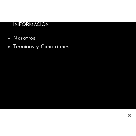
del históric
ideal para in
IVA incluido.
INFORMACIÓN
Nosotros
Terminos y Condiciones
×