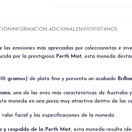
CIÓN
INFORMACIÓN ADICIONAL
ENVÍO
VISÍTANOS
 las emisiones más apreciadas por coleccionistas e inve
cida por la prestigiosa
Perth Mint
, esta moneda destac
1,10 gramos)
de plata fina y presenta un acabado
Brilli
liano
, una de las aves más características de Australia 
n esta moneda en una pieza muy atractiva dentro de las se
l valor facial y las especificaciones de la moneda.
da y respaldo de la Perth Mint
, esta moneda resulta ide