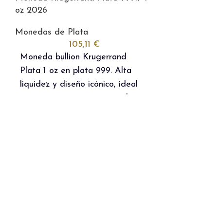
oz 2026
Monedas de Plata
105,11
€
Moneda bullion Krugerrand
Plata 1 oz en plata 999. Alta
liquidez y diseño icónico, ideal
para inversión o como regalo.
IVA incluido.
Agotado
Moneda León 
oz 2026
Monedas de 
Moneda León
2026 en pla