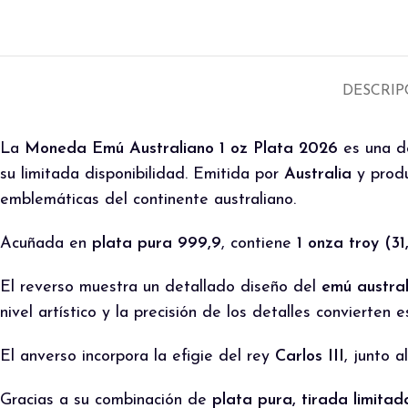
DESCRIP
La
Moneda Emú Australiano 1 oz Plata 2026
es una de
su limitada disponibilidad. Emitida por
Australia
y produ
emblemáticas del continente australiano.
Acuñada en
plata pura 999,9
, contiene
1 onza troy (3
El reverso muestra un detallado diseño del
emú austra
nivel artístico y la precisión de los detalles convierte
El anverso incorpora la efigie del rey
Carlos III
, junto a
Gracias a su combinación de
plata pura, tirada limita