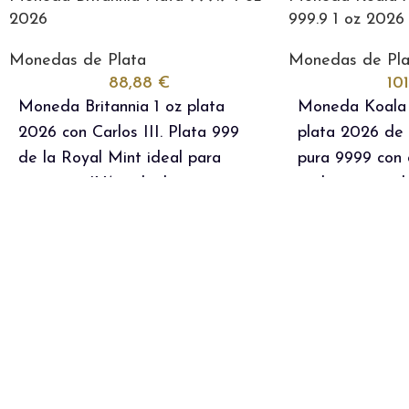
2026
999.9 1 oz 2026
Monedas de Plata
Monedas de Pla
88,88
€
10
Moneda Britannia 1 oz plata
Moneda Koala A
2026 con Carlos III. Plata 999
plata 2026 de 
de la Royal Mint ideal para
pura 9999 con 
inversión. IVA incluido.
exclusivo, tirad
para inversión 
incluido.