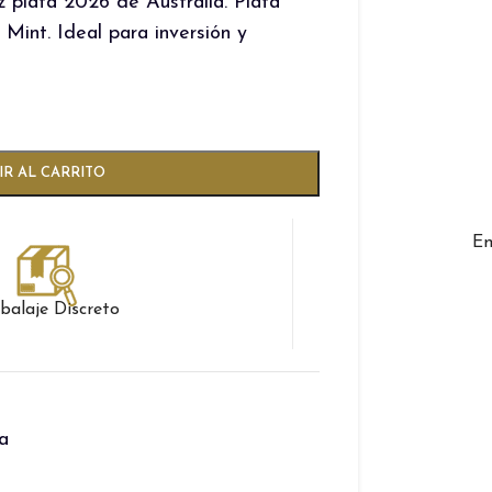
 plata 2026 de Australia. Plata
Mint. Ideal para inversión y
R AL CARRITO
En
alaje Discreto
a