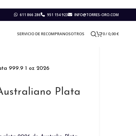
611 866 286
951 154 923
INFO@TORRES-ORO.COM
SERVICIO DE RECOMPRA
NOSOTROS
0
/
0,00
€
ata 999.9 1 oz 2026
straliano Plata