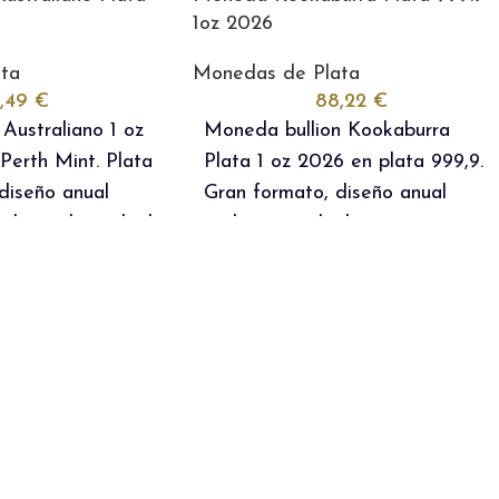
1oz 2026
ta
Monedas de Plata
1,49
€
88,22
€
ustraliano 1 oz
Moneda bullion Kookaburra
Perth Mint. Plata
Plata 1 oz 2026 en plata 999,9.
diseño anual
Gran formato, diseño anual
a limitada e ideal
exclusivo e ideal para inversión.
y colección. IVA
IVA incluido.