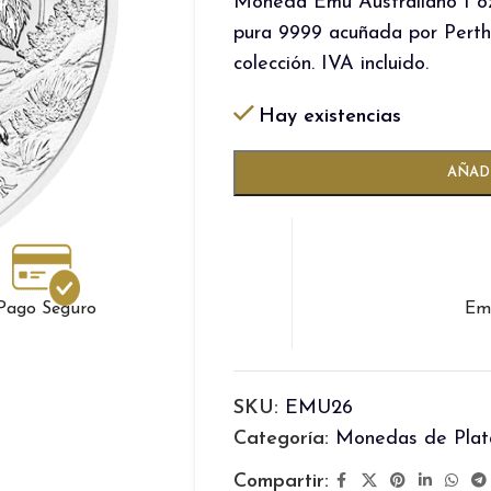
Moneda Emú Australiano 1 oz
pura 9999 acuñada por Perth 
colección. IVA incluido.
Hay existencias
AÑADI
Pago Seguro
Emb
SKU:
EMU26
Categoría:
Monedas de Plat
Compartir: