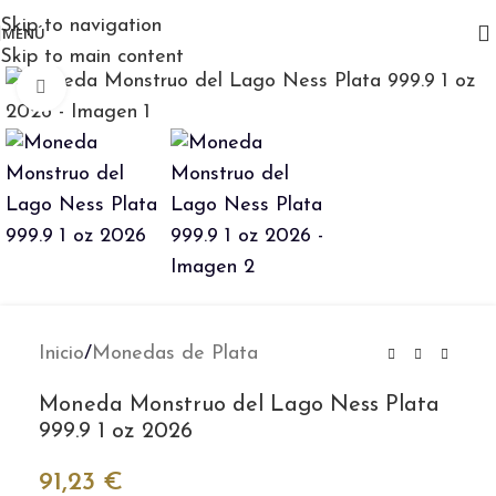
Skip to navigation
MENÚ
Skip to main content
Clic para ampliar
Inicio
/
Monedas de Plata
Moneda Monstruo del Lago Ness Plata
999.9 1 oz 2026
91,23
€