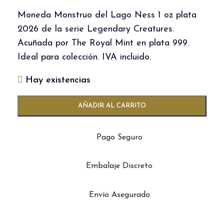
Moneda Monstruo del Lago Ness 1 oz plata
2026 de la serie Legendary Creatures.
Acuñada por The Royal Mint en plata 999.
Ideal para colección. IVA incluido.
Hay existencias
AÑADIR AL CARRITO
Pago Seguro
Embalaje Discreto
Envío Asegurado