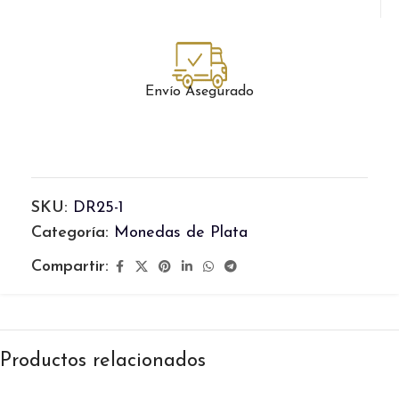
Envío Asegurado
SKU:
DR25-1
Categoría:
Monedas de Plata
Compartir:
Productos relacionados