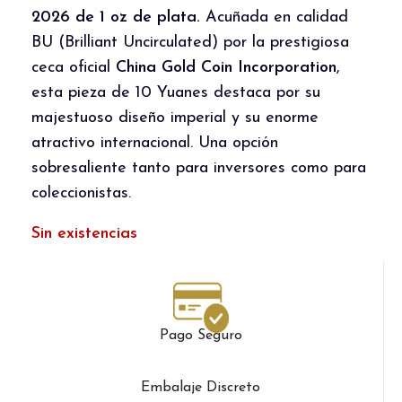
2026 de 1 oz de plata.
Acuñada en calidad
BU (
Brilliant Uncirculated
) por la prestigiosa
ceca oficial
China Gold Coin Incorporation
,
esta pieza de 10 Yuanes destaca por su
majestuoso diseño imperial y su enorme
atractivo internacional. Una opción
sobresaliente tanto para inversores como para
coleccionistas.
Sin existencias
Pago Seguro
Embalaje Discreto