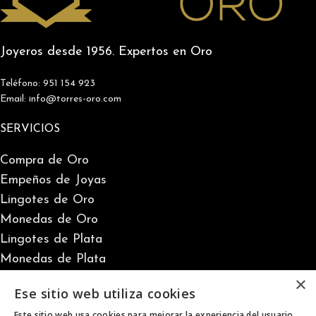
Joyeros desde 1956. Expertos en Oro
Teléfono: 951 154 923
Email: info@torres-oro.com
SERVICIOS
Compra de Oro
Empeños de Joyas
Lingotes de Oro
Monedas de Oro
Lingotes de Plata
Monedas de Plata
×
Ese sitio web utiliza cookies
INFORMACIÓN
Este sitio web usa cookies para mejorar la experiencia del usuario.