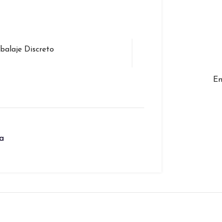
alaje Discreto
En
a