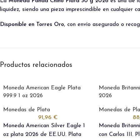
La
Moneda Panda Chino Plata 30 g 2026
es una de la
liquidez, siendo una pieza imprescindible en cualquier c
Disponible en Torres Oro
, con envío asegurado o reco
Productos relacionados
Moneda American Eagle Plata
Moneda Britanni
999.9 1 oz 2026
2026
Monedas de Plata
Monedas de Pla
91,96
€
88
Moneda American Silver Eagle 1
Moneda Britanni
oz plata 2026 de EE.UU. Plata
con Carlos III. P