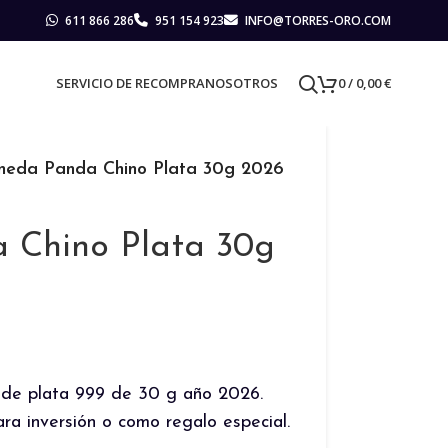
611 866 286
951 154 923
INFO@TORRES-ORO.COM
SERVICIO DE RECOMPRA
NOSOTROS
0
/
0,00
€
eda Panda Chino Plata 30g 2026
 Chino Plata 30g
 de plata 999 de 30 g año 2026.
ara inversión o como regalo especial.