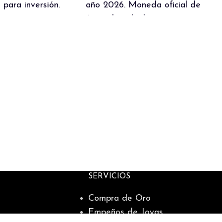
 para inversión.
año 2026. Moneda oficial de
Australia, ideal para inversión o
como regalo. IVA incluido.
SERVICIOS
Compra de Oro
Empeños de Joyas