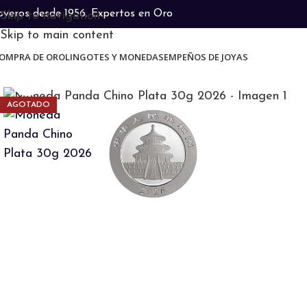
oyeros desde 1956. Expertos en Oro
Skip to navigation
Skip to main content
OMPRA DE ORO
LINGOTES Y MONEDAS
EMPEÑOS DE JOYAS
Clic para ampliar
AGOTADO