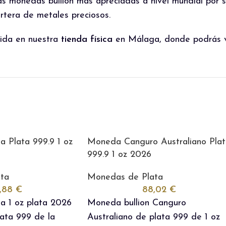
s monedas bullion más apreciadas a nivel mundial por su
artera de metales preciosos.
gida en nuestra
tienda física
en Málaga, donde podrás ver
a Plata 999.9 1 oz
Moneda Canguro Australiano Pla
999.9 1 oz 2026
ta
Monedas de Plata
,88
€
88,02
€
a 1 oz plata 2026
Moneda bullion Canguro
lata 999 de la
Australiano de plata 999 de 1 oz